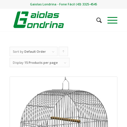
Gaiolas Londrina - Fone Fácil (43) 3325-4545
Sort by
Default Order
Click
to
Display
15 Products per page
order
products
ascending