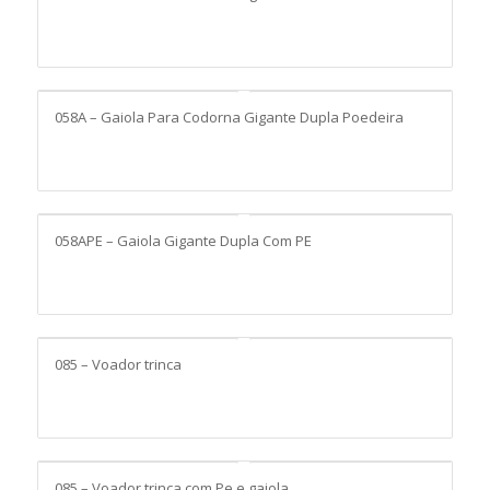
058A – Gaiola Para Codorna Gigante Dupla Poedeira
058APE – Gaiola Gigante Dupla Com PE
085 – Voador trinca
085 – Voador trinca com Pe e gaiola