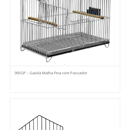
005GP – Gaiola Malha Fina com Passador