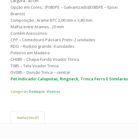
Largura.: 40 cm
Opção em Cores.: (P085PE – Galvanizado)(E085PE – Epoxi
Branco)
Composição.: Arame BTC 2,00 mm x 3,40 mm
Malha entre Arames.: 20 mm
Contém Acessórios:
CPP – Comedouro Pássaro Preto: 2 unidades
RDG – Rodizio grande: 4 unidades
Poleiros em Madeira
CH085 – Chapa-Fundo Voador Trinca
T085 – Tela Voador Trinca
DV085 – Divisão Trinca – central
Pet Indicado: Calopsitas, Ringneck, Trinca Ferro E Similares
Categorias
Destaque
,
Viveiros
Avaliações (0)