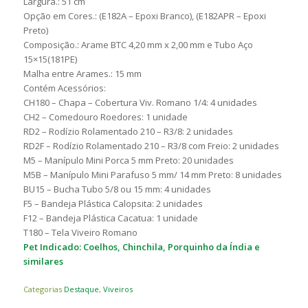
Largura.: 51 cm
Opção em Cores.: (E182A – Epoxi Branco), (E182APR – Epoxi
Preto)
Composição.: Arame BTC 4,20 mm x 2,00 mm e Tubo Aço
15×15(181PE)
Malha entre Arames.: 15 mm
Contém Acessórios:
CH180 – Chapa – Cobertura Viv. Romano 1/4: 4 unidades
CH2 – Comedouro Roedores: 1 unidade
RD2 – Rodízio Rolamentado 210 – R3/8: 2 unidades
RD2F – Rodízio Rolamentado 210 – R3/8 com Freio: 2 unidades
M5 – Manípulo Mini Porca 5 mm Preto: 20 unidades
M5B – Manípulo Mini Parafuso 5 mm/ 14 mm Preto: 8 unidades
BU15 – Bucha Tubo 5/8 ou 15 mm: 4 unidades
F5 – Bandeja Plástica Calopsita: 2 unidades
F12 – Bandeja Plástica Cacatua: 1 unidade
T180 – Tela Viveiro Romano
Pet Indicado: Coelhos, Chinchila, Porquinho da Índia e
similares
Categorias
Destaque
,
Viveiros