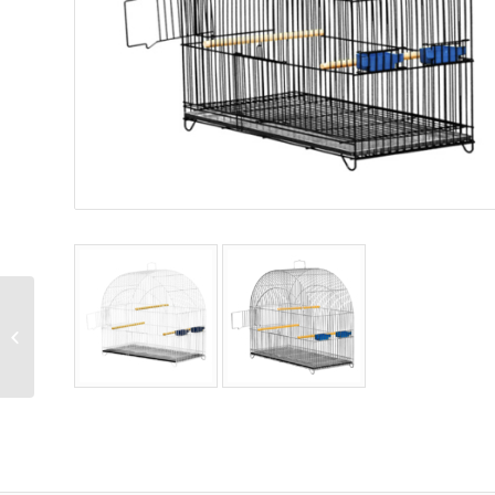
176 – Gaiola Hamster
Super Cubo