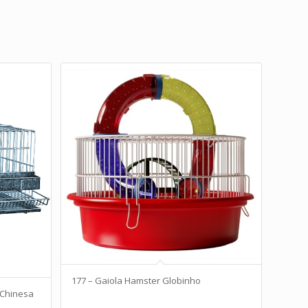
177 – Gaiola Hamster Globinho
 Chinesa